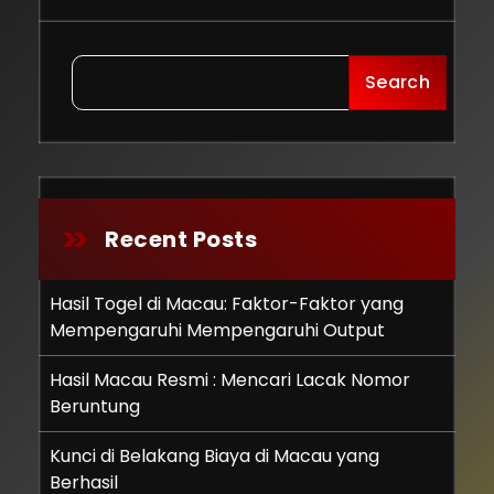
Search
Recent Posts
Hasil Togel di Macau: Faktor-Faktor yang
Mempengaruhi Mempengaruhi Output
Hasil Macau Resmi : Mencari Lacak Nomor
Beruntung
Kunci di Belakang Biaya di Macau yang
Berhasil