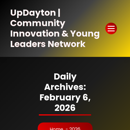
Skip
to
UpDayton |
Content
Community
Innovation & Young
Leaders Network
Daily
Archives:
February 6,
2026
Home
-
2026