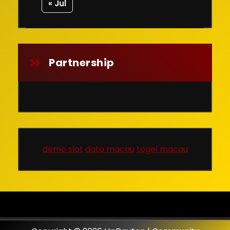
« Jul
Partnership
demo slot
data macau
togel macau