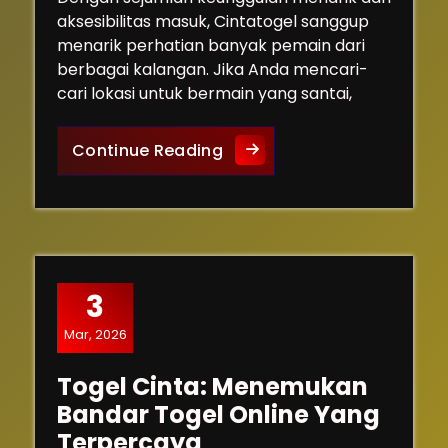
aksesibilitas masuk, Cintatogel sanggup
menarik perhatian banyak pemain dari
berbagai kalangan. Jika Anda mencari-
cari lokasi untuk bermain yang santai,
Cintatogel: Panduan Utam
Continue Reading
3
Mar, 2026
Togel Cinta: Menemukan
Bandar Togel Online Yang
Terpercaya