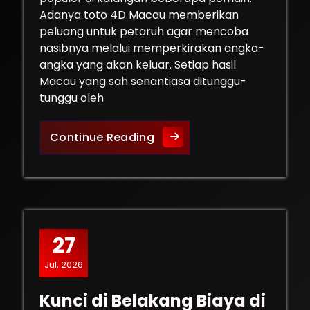
Adanya toto 4D Macau memberikan
peluang untuk petaruh agar mencoba
nasibnya melalui memperkirakan angka-
angka yang akan keluar. Setiap hasil
Macau yang sah senantiasa ditunggu-
tunggu oleh
Hasil Macau Resmi : Menca
Continue Reading
27
Jul, 2026
Kunci di Belakang Biaya di