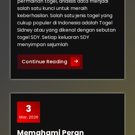
permainan togel, analisis data menjadi
salah satu kunci untuk meraih
keberhasilan. Salah satu jenis togel yang
cukup populer di Indonesia adalah Togel
Sidney atau yang dikenal dengan sebutan
togel SDY. Setiap keluaran SDY
menyimpan sejumlah
Analisis Data SDY: Menemu
Continue Reading
3
Mar, 2026
Memahami Peran