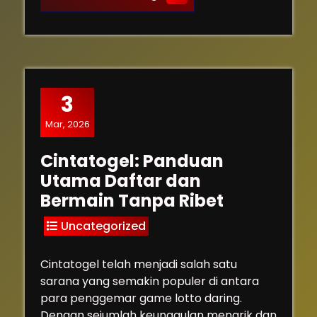
3
Mar, 2026
Cintatogel: Panduan
Utama Daftar dan
Bermain Tanpa Ribet
Uncategorized
Cintatogel telah menjadi salah satu
sarana yang semakin populer di antara
para penggemar game lotto daring.
Dengan sejumlah keunggulan menarik dan