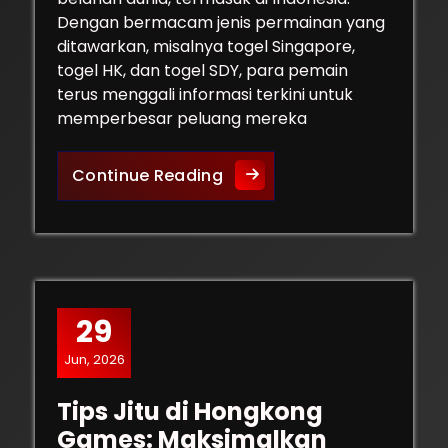
Dengan bermacam jenis permainan yang
ditawarkan, misalnya togel Singapore,
togel HK, dan togel SDY, para pemain
terus menggali informasi terkini untuk
memperbesar peluang mereka
Ramalan Nomor Lottery 20
Continue Reading
29
Jun, 2026
Tips Jitu di Hongkong
Games: Maksimalkan