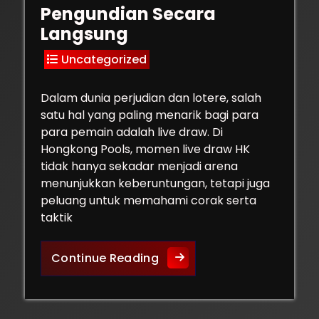
Pengundian Secara
Langsung
Uncategorized
Dalam dunia perjudian dan lotere, salah
satu hal yang paling menarik bagi para
para pemain adalah live draw. Di
Hongkong Pools, momen live draw HK
tidak hanya sekadar menjadi arena
menunjukkan keberuntungan, tetapi juga
peluang untuk memahami corak serta
taktik
Tips Jitu di Hongkong Ga
Continue Reading