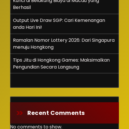
Kunci di Belakang Biaya di Macau yang
i
Berhasil
o
Output Live Draw SGP: Cari Kemenangan
anda Hari Ini!
n
Ramalan Nomor Lottery 2026: Dari Singapura
menuju Hongkong
Tips Jitu di Hongkong Games: Maksimalkan
Pengundian Secara Langsung
Recent Comments
No comments to show.