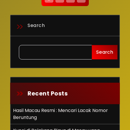
o
s
Search
t
s
Search
p
a
g
i
Recent Posts
n
Hasil Macau Resmi : Mencari Lacak Nomor
a
Beruntung
t