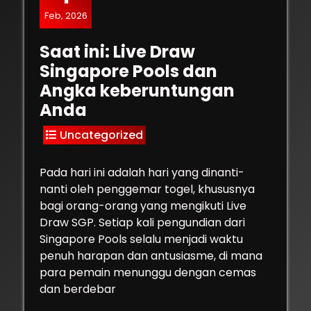
Feb, 2026
Saat ini: Live Draw
Singapore Pools dan
Angka keberuntungan
Anda
Uncategorized
Pada hari ini adalah hari yang dinanti-
nanti oleh penggemar togel, khususnya
bagi orang-orang yang mengikuti Live
Draw SGP. Setiap kali pengundian dari
Singapore Pools selalu menjadi waktu
penuh harapan dan antusiasme, di mana
para pemain menunggu dengan cemas
dan berdebar