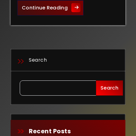
Saat ini: Live Draw Singa
Continue Reading
Search
Search
Recent Posts