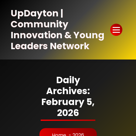
Skip
to
UpDayton |
Content
Community
Innovation & Young
Leaders Network
Daily
Archives:
February 5,
2026
Home
-
2026