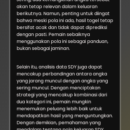
akan tetap relevan dalam keluaran
berikutnya. Namun, penting untuk diingat
bahwa meski pola ini ada, hasil togel tetap
bersifat acak dan tidak dapat diprediksi
dengan pasti. Pemain sebaiknya
menggunakan pola ini sebagai panduan,
bukan sebagai jaminan.
Selain itu, analisis data SDY juga dapat
mencakup perbandingan antara angka
yang jarang muncul dengan angka yang
sering muncul. Dengan menciptakan
strategi yang mencakup kombinasi dari
dua kategori ini, pemain mungkin
menemukan peluang lebih baik untuk
mendapatkan hasil yang menguntungkan.
Dengan demikian, pemahaman yang
mendalam tentang pola keluaran SDY