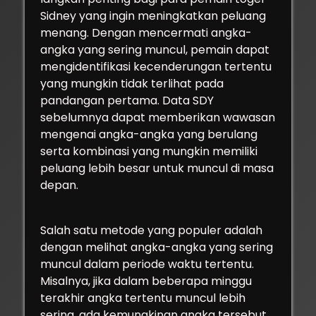
Sidney yang ingin meningkatkan peluang
menang. Dengan mencermati angka-
angka yang sering muncul, pemain dapat
mengidentifikasi kecenderungan tertentu
yang mungkin tidak terlihat pada
pandangan pertama. Data SDY
sebelumnya dapat memberikan wawasan
mengenai angka-angka yang berulang
serta kombinasi yang mungkin memiliki
peluang lebih besar untuk muncul di masa
depan.
Salah satu metode yang populer adalah
dengan melihat angka-angka yang sering
muncul dalam periode waktu tertentu.
Misalnya, jika dalam beberapa minggu
terakhir angka tertentu muncul lebih
sering, ada kemungkinan angka tersebut