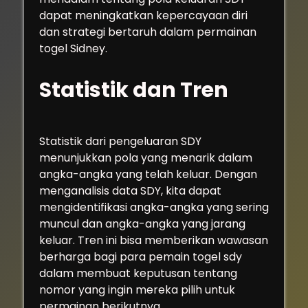
dapat meningkatkan kepercayaan diri
dan strategi bertaruh dalam permainan
togel Sidney.
Statistik dan Tren
Statistik dari pengeluaran SDY
menunjukkan pola yang menarik dalam
angka-angka yang telah keluar. Dengan
menganalisis data SDY, kita dapat
mengidentifikasi angka-angka yang sering
muncul dan angka-angka yang jarang
keluar. Tren ini bisa memberikan wawasan
berharga bagi para pemain togel sdy
dalam membuat keputusan tentang
nomor yang ingin mereka pilih untuk
permainan berikutnya.