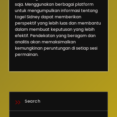
saja. Menggunakan berbagai platform
untuk mengumpulkan informasi tentang
togel Sidney dapat memberikan
perspektif yang lebih luas dan membantu
dalam membuat keputusan yang lebih
efektif. Pendekatan yang beragam dan
analitis akan memaksimalkan
kemungkinan peruntungan di setiap sesi
permainan.
Search