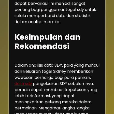
dapat bervariasi. Ini menjadi sangat
penting bagi penggemar togel sdy untuk
selalu memperbarui data dan statistik
dalam analisis mereka.
Kesimpulan dan
Rekomendasi
Dalam analisis data SDY, pola yang muncul
dari keluaran togel Sidney memberikan
wawasan berharga bagi para pemain.
data sdy
pengeluaran SDY sebelumnya,
pemain dapat membuat keputusan yang
lebih terinformasi, yang dapat
meningkatkan peluang mereka dalam
permainan. Mengamati angka-angka