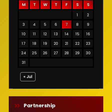
M
T
W
T
F
S
S
1
2
3
4
5
6
7
8
9
10
11
12
13
14
15
16
17
18
19
20
21
22
23
24
25
26
27
28
29
30
31
« Jul
Partnership