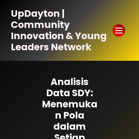
Skip
to
UpDayton |
Content
Community
Innovation & Young
Leaders Network
Analisis
Data SDY:
Menemuka
n Pola
dalam
Setiap