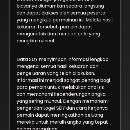
biasanya diumumkan secara langsung
dan dapat diakses oleh semua peserta
yang mengikuti permainan ini. Melalui hasil
keluaran tersebut, pemain dapat
menganalisis dan mencari pola yang
mungkin muncul.
Data SDY menyimpan informasi lengkap
mengenai semua hasil keluaran dan
pengeluaran yang telah dilakukan.
Informasi ini menjadi sangat penting bagi
para pemain untuk melakukan analisis
dan memahami kecenderungan angka
yang sering muncul. Dengan memahami
pengertian togel SDY dan cara kerjanya,
pemain dapat meningkatkan peluang
mereka untuk meraih angka yang tepat
dalam permainan.