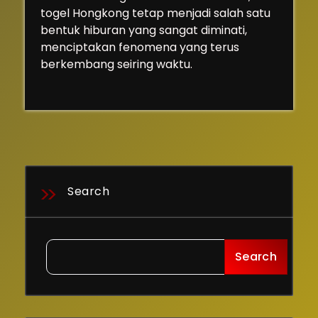
togel Hongkong tetap menjadi salah satu
bentuk hiburan yang sangat diminati,
menciptakan fenomena yang terus
berkembang seiring waktu.
Search
Search