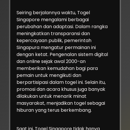
Seiring berjalannya waktu, Togel
Singapore mengalami berbagai
perubahan dan adaptasi. Dalam rangka
meningkatkan transparansi dan
kepercayaan publik, pemerintah
Singapura mengatur permainan ini
dengan ketat. Pengenalan sistem digital
dan online sejak awal 2000-an
memberikan kemudahan bagi para
pemain untuk mengikuti dan
berpartisipasi dalam togel ini. Selain itu,
promosi dan acara khusus juga banyak
dilakukan untuk menarik minat
masyarakat, menjadikan togel sebagai
hiburan yang terus berkembang.
Saat ini, Togel Singapore tidak hanya