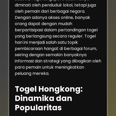
diminati oleh penduduk lokal, tetapi juga
oleh pemain dari berbagai negara.
Dengan adanya akses online, banyak
orang dapat dengan mudah
berpartisipasi dalam pertandingan togel
yang berlangsung secara reguler. Togel
hari ini menjadi salah satu topik
pembicaraan hangat di berbagai forum,
seiring dengan semakin banyaknya
informasi dan strategi yang dibagikan oleh
para pemain untuk meningkatkan
peluang mereka.
Togel Hongkong:
Dinamika dan
Popularitas