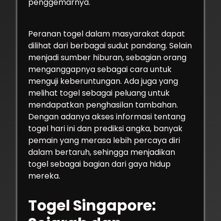
penggemarnya.
Peranan togel dalam masyarakat dapat
dilihat dari berbagai sudut pandang. Selain
menjadi sumber hiburan, sebagian orang
menganggapnya sebagai cara untuk
menguji keberuntungan. Ada juga yang
melihat togel sebagai peluang untuk
mendapatkan penghasilan tambahan.
Dengan adanya akses informasi tentang
togel hari ini dan prediksi angka, banyak
pemain yang merasa lebih percaya diri
dalam bertaruh, sehingga menjadikan
togel sebagai bagian dari gaya hidup
mereka.
Togel Singapore: