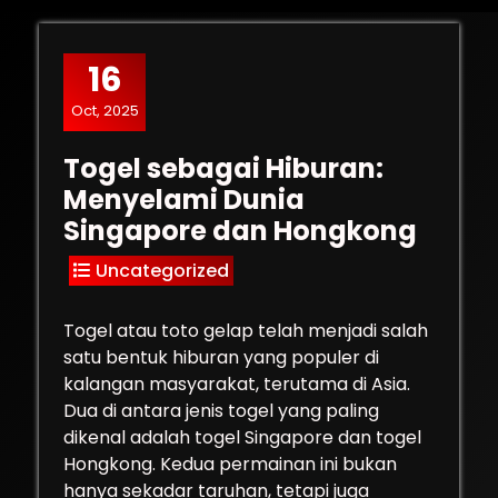
16
Oct, 2025
Togel sebagai Hiburan:
Menyelami Dunia
Singapore dan Hongkong
Uncategorized
Togel atau toto gelap telah menjadi salah
satu bentuk hiburan yang populer di
kalangan masyarakat, terutama di Asia.
Dua di antara jenis togel yang paling
dikenal adalah togel Singapore dan togel
Hongkong. Kedua permainan ini bukan
hanya sekadar taruhan, tetapi juga