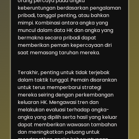
orang percaya pada angka
keberuntungan berdasarkan pengalaman
pribadi, tanggal penting, atau bahkan
mimpi. Kombinasi antara angka yang
muncul dalam data HK dan angka yang
bermakna secara pribadi dapat
memberikan pemain kepercayaan diri
saat memasang taruhan mereka.
Terakhir, penting untuk tidak terjebak
dalam taktik tunggal. Pemain disarankan
untuk terus memperbarui strategi
mereka seiring dengan perkembangan
keluaran HK. Mengawasi tren dan
melakukan evaluasi terhadap angka-
angka yang dipilih serta hasil yang keluar
dapat memberikan wawasan tambahan
dan meningkatkan peluang untuk