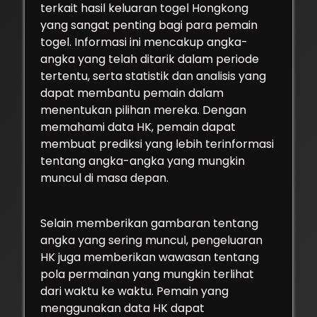
terkait hasil keluaran togel Hongkong
yang sangat penting bagi para pemain
togel. Informasi ini mencakup angka-
angka yang telah ditarik dalam periode
tertentu, serta statistik dan analisis yang
dapat membantu pemain dalam
menentukan pilihan mereka. Dengan
memahami data HK, pemain dapat
membuat prediksi yang lebih terinformasi
tentang angka-angka yang mungkin
muncul di masa depan.
Selain memberikan gambaran tentang
angka yang sering muncul, pengeluaran
HK juga memberikan wawasan tentang
pola permainan yang mungkin terlihat
dari waktu ke waktu. Pemain yang
menggunakan data HK dapat