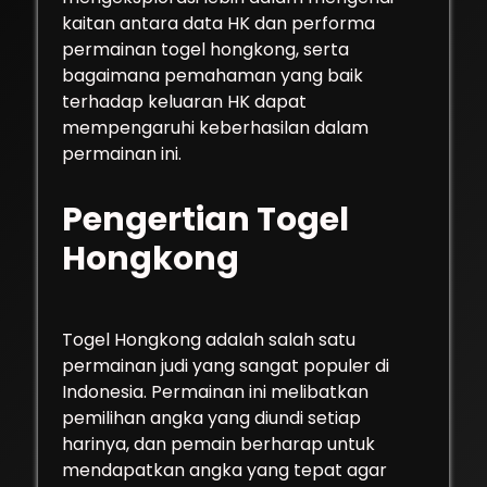
kaitan antara data HK dan performa
permainan togel hongkong, serta
bagaimana pemahaman yang baik
terhadap keluaran HK dapat
mempengaruhi keberhasilan dalam
permainan ini.
Pengertian Togel
Hongkong
Togel Hongkong adalah salah satu
permainan judi yang sangat populer di
Indonesia. Permainan ini melibatkan
pemilihan angka yang diundi setiap
harinya, dan pemain berharap untuk
mendapatkan angka yang tepat agar