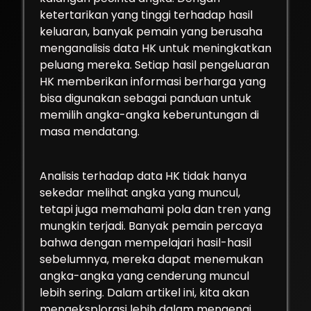
ketertarikan yang tinggi terhadap hasil
keluaran, banyak pemain yang berusaha
menganalisis data HK untuk meningkatkan
peluang mereka. Setiap hasil pengeluaran
HK memberikan informasi berharga yang
bisa digunakan sebagai panduan untuk
memilih angka-angka keberuntungan di
masa mendatang.
Analisis terhadap data HK tidak hanya
sekedar melihat angka yang muncul,
tetapi juga memahami pola dan tren yang
mungkin terjadi. Banyak pemain percaya
bahwa dengan mempelajari hasil-hasil
sebelumnya, mereka dapat menemukan
angka-angka yang cenderung muncul
lebih sering. Dalam artikel ini, kita akan
mengeksplorasi lebih dalam mengenai