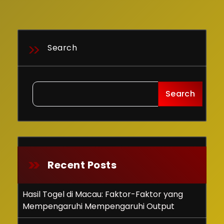
Search
Search
Recent Posts
Hasil Togel di Macau: Faktor-Faktor yang
Mempengaruhi Mempengaruhi Output