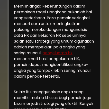
Memilih angka keberuntungan dalam
permainan togel Hongkong bukanlah hal
yang sederhana. Para pemain seringkali
mencari cara untuk meningkatkan
peluang mereka dengan menganalisis
data HK dan keluaran HK sebelumnya.
Salah satu strategi yang umum digunakan
adalah mempelajari pola angka yang
sering muncul.
pengeluaran hk
mencermati hasil pengeluaran HK,
pemain dapat mengidentifikasi angka-
angka yang tampak lebih sering muncul
dalam periode tertentu.
Selain itu, menggunakan angka yang
memiliki makna khusus bagi pemain juga
bisa menjadi strategi yang efektif. Banyak