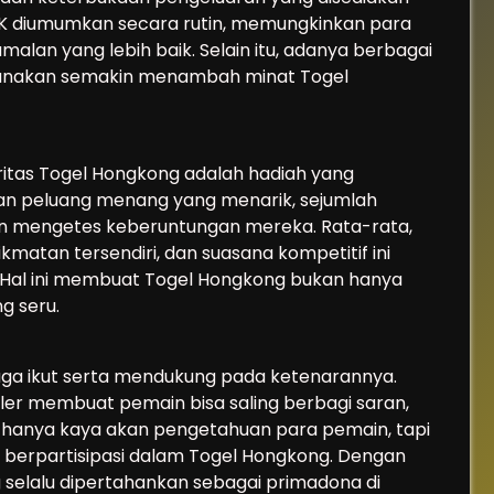
n HK diumumkan secara rutin, memungkinkan para
alan yang lebih baik. Selain itu, adanya berbagai
gunakan semakin menambah minat Togel
ritas Togel Hongkong adalah hadiah yang
an peluang menang yang menarik, sejumlah
an mengetes keberuntungan mereka. Rata-rata,
matan tersendiri, dan suasana kompetitif ini
. Hal ini membuat Togel Hongkong bukan hanya
g seru.
juga ikut serta mendukung pada ketenarannya.
eluler membuat pemain bisa saling berbagi saran,
k hanya kaya akan pengetahuan para pemain, tapi
k berpartisipasi dalam Togel Hongkong. Dengan
ng selalu dipertahankan sebagai primadona di