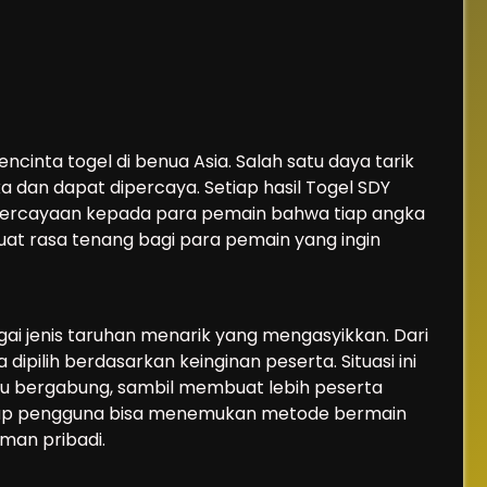
ncinta togel di benua Asia. Salah satu daya tarik
 dan dapat dipercaya. Setiap hasil Togel SDY
percayaan kepada para pemain bahwa tiap angka
uat rasa tenang bagi para pemain yang ingin
gai jenis taruhan menarik yang mengasyikkan. Dari
dipilih berdasarkan keinginan peserta. Situasi ini
mau bergabung, sambil membuat lebih peserta
 tiap pengguna bisa menemukan metode bermain
man pribadi.