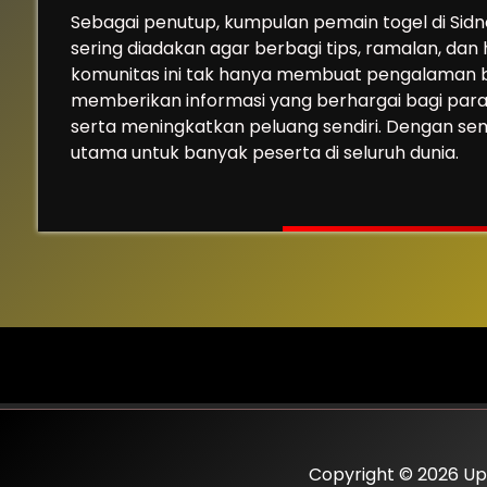
Sebagai penutup, kumpulan pemain togel di Sid
sering diadakan agar berbagi tips, ramalan, dan 
komunitas ini tak hanya membuat pengalaman b
memberikan informasi yang berhargai bagi par
serta meningkatkan peluang sendiri. Dengan semua
utama untuk banyak peserta di seluruh dunia.
Copyright © 2026 Up