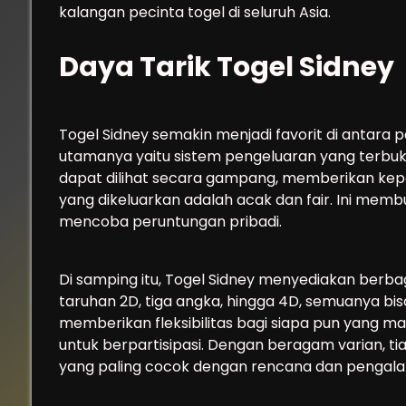
kalangan pecinta togel di seluruh Asia.
Daya Tarik Togel Sidney
Togel Sidney semakin menjadi favorit di antara pe
utamanya yaitu sistem pengeluaran yang terbuka
dapat dilihat secara gampang, memberikan ke
yang dikeluarkan adalah acak dan fair. Ini memb
mencoba peruntungan pribadi.
Di samping itu, Togel Sidney menyediakan berba
taruhan 2D, tiga angka, hingga 4D, semuanya bisa 
memberikan fleksibilitas bagi siapa pun yang 
untuk berpartisipasi. Dengan beragam varian,
yang paling cocok dengan rencana dan pengala