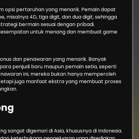
am opsi pertaruhan yang menarik. Pemain dapat
isalnya 4D, tiga digit, dan dua digit, sehingga
ategi bermain sesuai dengan pribadi.
n kesempatan untuk menang dan membuat game
h bonus dan penawaran yang menarik. Banyak
ara penjudi baru maupun pemain setia, seperti
enawaran ini, mereka bukan hanya memperoleh
etapi juga manfaat ekstra yang membuat proses
ungkan.
ong
 sangat digemari di Asia, khususnya di Indonesia.
 dan keterbukaan pengeluaran yang disediakan