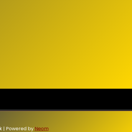
k | Powered by
Neom