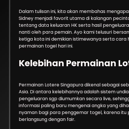
Dalam tulisan ini, kita akan membahas mengapa 
Sidney menjadi favorit utama di kalangan pecint
tentang data keluaran HK serta hasil pengeluara
nanti oleh para pemain. Ayo kami telusuri ber
ketiga kota ini demikian istimewanya serta cara
permainan togel hari ini.
Kelebihan Permainan Lo
Permainan Lotere Singapura dikenal sebagai seb
Asia. Di antara kelebihannya adalah sistem undian
pengeluaran sgp diumumkan secara live, sehin
informasi paling baru mengenai angka yang dih
nyaman bagi para penggemar togel, karena itu
berlangsung dengan fair.