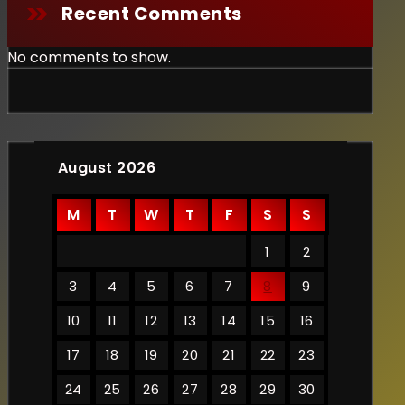
Recent Comments
No comments to show.
August 2026
M
T
W
T
F
S
S
1
2
3
4
5
6
7
8
9
10
11
12
13
14
15
16
17
18
19
20
21
22
23
24
25
26
27
28
29
30