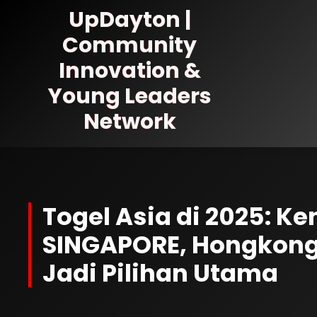
Skip
UpDayton |
to
Community
Content
Innovation &
Young Leaders
Network
Togel Asia di 2025: K
SINGAPORE, Hongkong
Jadi Pilihan Utama