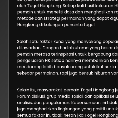
oleh Togel Hongkong. Setiap kali hasil keluara
pemain untuk meneliti data dan menghasilkan ram
metode dan strategi permainan yang dapat di
Hongkong di kalangan pencinta togel.
Salah satu faktor kunci yang menyokong popula
ditawarkan. Dengan hadiah utama yang besar d
pemain merasa terinspirasi untuk bergabung d
pengeluaran HK setiap harinya memberikan kenik
mendorong lebih banyak orang untuk ikut serta
sekedar permainan, tapi juga bentuk hiburan yan
Selain itu, masyarakat pemain Togel Hongkong 
Forum diskusi, grup media sosial, dan aplikasi s
analisis, dan pengalaman. Kebersamaan ini tida
juga menghadirkan lingkungan yang positif untu
semua faktor ini, tidak heran jika Togel Hongko