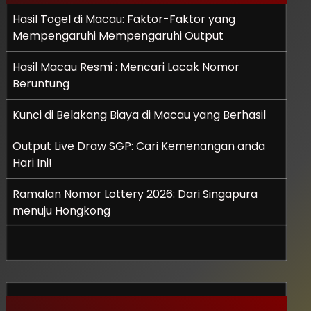
Hasil Togel di Macau: Faktor-Faktor yang
Mempengaruhi Mempengaruhi Output
Hasil Macau Resmi : Mencari Lacak Nomor
Beruntung
Kunci di Belakang Biaya di Macau yang Berhasil
Output Live Draw SGP: Cari Kemenangan anda
Hari Ini!
Ramalan Nomor Lottery 2026: Dari Singapura
menuju Hongkong