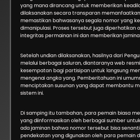
yang mana dirancang untuk memberikan keadila
dilaksanakan secara transparan memanfaatkan
memastikan bahwasanya segala nomor yang kelu
dimanipulasi. Proses tersebut juga diperhatik
integritas permainan ini dan memberikan jaminan
Setelah undian dilaksanakan, hasilnya dari Peng
melalui berbagai saluran, diantaranya web resmi
kesempatan bagi partisipan untuk langsung men
mengenai angka yang. Pemberitahuan ini umumn
menciptakan susunan yang dapat membantu m
sistem ini.
Di samping itu tambahan, para pemain biasa meng
yang diinformasikan oleh berbagai sumber unt
ada jaminan bahwa nomor tersebut bisa senantia
pendekatan yang digunakan oleh para pemain