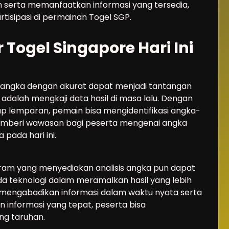
rta memanfaatkan informasi yang tersedia,
rtisipasi di permainan Togel SGP.
Togel Singapore Hari Ini
 angka dengan akurat dapat menjadi tantangan
a adalah mengkaji data hasil di masa lalu. Dengan
p lemparan, pemain bisa mengidentifikasi angka-
memberi wawasan bagi peserta mengenai angka
pada hari ini.
gram yang menyediakan analisis angka pun dapat
a teknologi dalam meramalkan hasil yang lebih
g mengabadikan informasi dalam waktu nyata serta
 informasi yang tepat, peserta bisa
g taruhan.