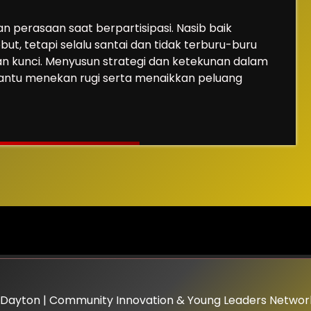
an perasaan saat berpartisipasi. Nasib baik
, tetapi selalu santai dan tidak terburu-buru
n kunci. Menyusun strategi dan ketekunan dalam
bantu menekan rugi serta menaikkan peluang
Dayton | Community Innovation & Young Leaders Networ