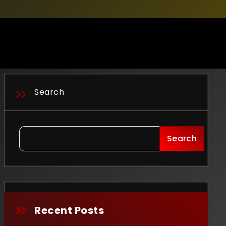
Search
Search
Recent Posts