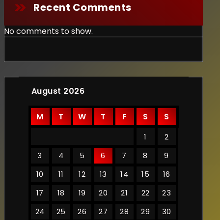
Recent Comments
No comments to show.
August 2026
M
T
W
T
F
S
S
1
2
3
4
5
6
7
8
9
10
11
12
13
14
15
16
17
18
19
20
21
22
23
24
25
26
27
28
29
30