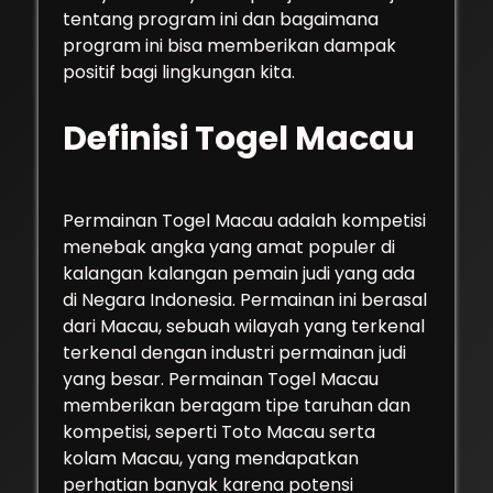
tentang program ini dan bagaimana
program ini bisa memberikan dampak
positif bagi lingkungan kita.
Definisi Togel Macau
Permainan Togel Macau adalah kompetisi
menebak angka yang amat populer di
kalangan kalangan pemain judi yang ada
di Negara Indonesia. Permainan ini berasal
dari Macau, sebuah wilayah yang terkenal
terkenal dengan industri permainan judi
yang besar. Permainan Togel Macau
memberikan beragam tipe taruhan dan
kompetisi, seperti Toto Macau serta
kolam Macau, yang mendapatkan
perhatian banyak karena potensi