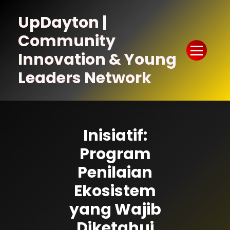
Skip
to
UpDayton |
Content
Community
Innovation & Young
Leaders Network
Inisiatif:
Program
Penilaian
Ekosistem
yang Wajib
Diketahui