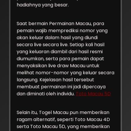
hadiahnya yang besar.
Saat bermain Permainan Macau, para
pemain wajib memprediksi nomor yang
akan keluar dalam hasil yang diundi
secara live secara live. Setiap kali hasil
yang keluaran diambil dari hasil resmi
diumumkan, serta para pemain dapat
menyaksikan live draw Macau untuk
melihat nomor-nomor yang keluar secara
langsung. Kejelasan hasil tersebut
membuat permainan ini jadi dipercaya
dan diminati oleh individu.
Toto Macau 5D
Selain itu, Togel Macau pun memberikan
ragam alternatif, seperti Toto Macau 4D
serta Toto Macau 5D, yang memberikan