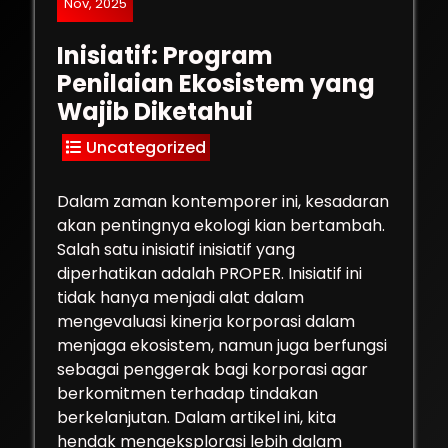
Nov, 2025
Inisiatif: Program
Penilaian Ekosistem yang
Wajib Diketahui
Uncategorized
Dalam zaman kontemporer ini, kesadaran
akan pentingnya ekologi kian bertambah.
Salah satu inisiatif inisiatif yang
diperhatikan adalah PROPER. Inisiatif ini
tidak hanya menjadi alat dalam
mengevaluasi kinerja korporasi dalam
menjaga ekosistem, namun juga berfungsi
sebagai penggerak bagi korporasi agar
berkomitmen terhadap tindakan
berkelanjutan. Dalam artikel ini, kita
hendak mengeksplorasi lebih dalam