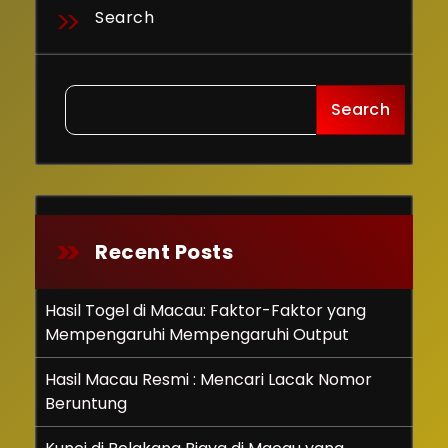
Search
Search
Recent Posts
Hasil Togel di Macau: Faktor-Faktor yang
Mempengaruhi Mempengaruhi Output
Hasil Macau Resmi : Mencari Lacak Nomor
Beruntung