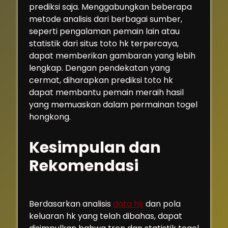
prediksi saja. Menggabungkan beberapa
metode analisis dari berbagai sumber,
seperti pengalaman pemain lain atau
statistik dari situs toto hk terpercaya,
dapat memberikan gambaran yang lebih
lengkap. Dengan pendekatan yang
cermat, diharapkan prediksi toto hk
dapat membantu pemain meraih hasil
yang memuaskan dalam permainan togel
hongkong.
Kesimpulan dan
Rekomendasi
Berdasarkan analisis
data hk
dan pola
keluaran hk yang telah dibahas, dapat