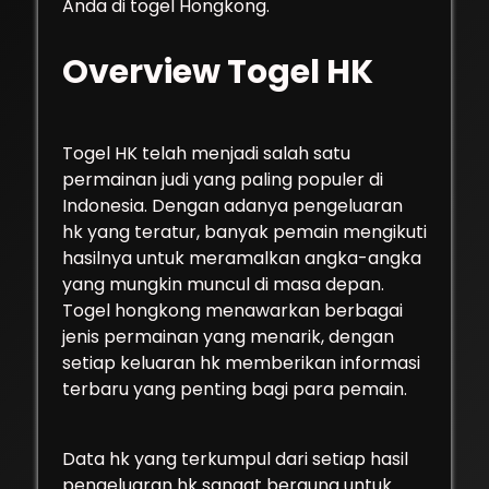
Anda di togel Hongkong.
Overview Togel HK
Togel HK telah menjadi salah satu
permainan judi yang paling populer di
Indonesia. Dengan adanya pengeluaran
hk yang teratur, banyak pemain mengikuti
hasilnya untuk meramalkan angka-angka
yang mungkin muncul di masa depan.
Togel hongkong menawarkan berbagai
jenis permainan yang menarik, dengan
setiap keluaran hk memberikan informasi
terbaru yang penting bagi para pemain.
Data hk yang terkumpul dari setiap hasil
pengeluaran hk sangat berguna untuk