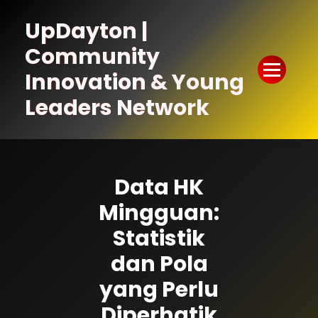
Skip
to
UpDayton |
Content
Community
Innovation & Young
Leaders Network
Data HK
Mingguan:
Statistik
dan Pola
yang Perlu
Diperhatik