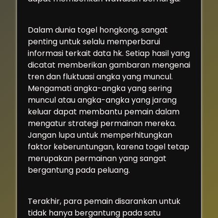
Dalam dunia togel hongkong, sangat
penting untuk selalu memperbarui
informasi terkait data hk. Setiap hasil yang
dicatat memberikan gambaran mengenai
tren dan fluktuasi angka yang muncul.
Mengamati angka-angka yang sering
muncul atau angka-angka yang jarang
keluar dapat membantu pemain dalam
mengatur strategi permainan mereka.
Jangan lupa untuk memperhitungkan
faktor keberuntungan, karena togel tetap
merupakan permainan yang sangat
bergantung pada peluang.
Terakhir, para pemain disarankan untuk
tidak hanya bergantung pada satu