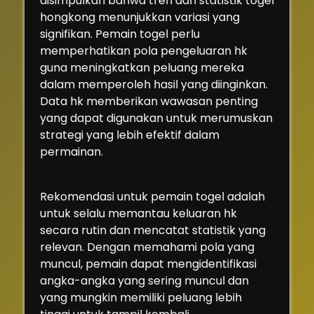
disimpulkan bahwa tren dan statistik togel
hongkong menunjukkan variasi yang
signifikan. Pemain togel perlu
memperhatikan pola pengeluaran hk
guna meningkatkan peluang mereka
dalam memperoleh hasil yang diinginkan.
Data hk memberikan wawasan penting
yang dapat digunakan untuk merumuskan
strategi yang lebih efektif dalam
permainan.
Rekomendasi untuk pemain togel adalah
untuk selalu memantau keluaran hk
secara rutin dan mencatat statistik yang
relevan. Dengan memahami pola yang
muncul, pemain dapat mengidentifikasi
angka-angka yang sering muncul dan
yang mungkin memiliki peluang lebih