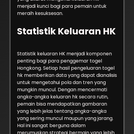
menjadi kunci bagi para pemain untuk
meraih kesuksesan.
Statistik Keluaran HK
Statistik keluaran HK menjadi komponen
penting bagi para penggemar togel
Hongkong. Setiap hasil pengeluaran togel
hk memberikan data yang dapat dianalisis
untuk mengetahui pola dan tren yang
mungkin muncul. Dengan mencermati
angka-angka keluaran hk secara rutin,
pemain bisa mendapatkan gambaran
yang lebih jelas tentang angka-angka
yang sering muncul maupun yang jarang.
Hal ini sangat berguna dalam
merumuskan strategi bermain yang lebih