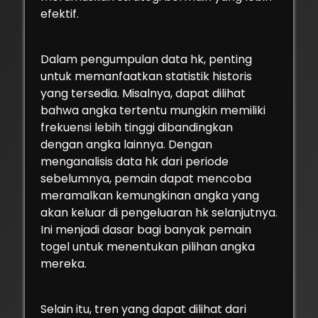
efektif.
Dalam pengumpulan data hk, penting
untuk memanfaatkan statistik historis
yang tersedia. Misalnya, dapat dilihat
bahwa angka tertentu mungkin memiliki
frekuensi lebih tinggi dibandingkan
dengan angka lainnya. Dengan
menganalisis data hk dari periode
sebelumnya, pemain dapat mencoba
meramalkan kemungkinan angka yang
akan keluar di pengeluaran hk selanjutnya.
Ini menjadi dasar bagi banyak pemain
togel untuk menentukan pilihan angka
mereka.
Selain itu, tren yang dapat dilihat dari